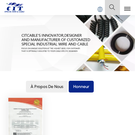
GDONG CIT SPECIAL CABLE Co., Ltd.
Français
English
Français
Deutsch
Italiano
À Propos De Nous
Honneur
Polski
Español