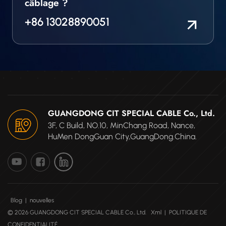
câblage ?
+86 13028890051
GUANGDONG CIT SPECIAL CABLE Co., Ltd.
3F, C Build, NO.10, MinChang Road, Nance,
HuMen DongGuan City,GuangDong.China.
Blog
|
nouvelles
© 2026 GUANGDONG CIT SPECIAL CABLE Co., Ltd.
Xml
|
POLITIQUE DE
CONFIDENTIALITÉ