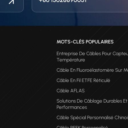
MOTS-CLÉS POPULAIRES
Entreprise De Câbles Pour Capte
Température
Câble En Fluoroélastomère Sur M
Câble En Fil ETFE Réticulé
Câble AFLAS
CÂ
Solutions De Câblage Durables E
PE
Performances
Câble Spécial Personnalisé Chinoi
Câble PEEK Personnalisé