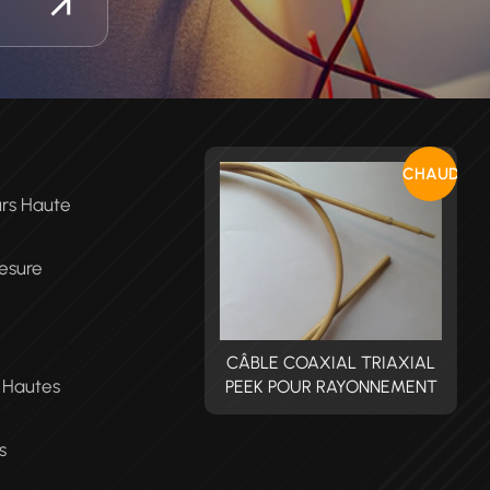
CHAUD
urs Haute
esure
BLE COAXIAL TRIAXIAL
CÂBLE COAXIAL TRIAXIAL
C
t Hautes
EK POUR RAYONNEMENT
PEEK POUR RAYONNEMENT
P
s