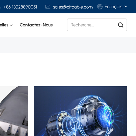
Français
+86 13028890051
sales@citcable.com
lles
Contactez-Nous
English
Français
Deutsch
Italiano
Polski
Español