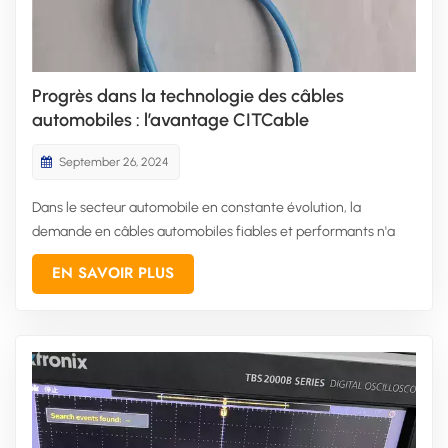
Progrès dans la technologie des câbles
automobiles : l’avantage CITCable
September 26, 2024
Dans le secteur automobile en constante évolution, la
demande en câbles automobiles fiables et performants n'a
jamais été aussi forte. À mesure que les véhicules deviennent
EN SAVOIR PLUS
plus sophistiqués, le rôle du câblage pour garantir des
performances et une sécurité optimales devient de plus en
plus crucial....