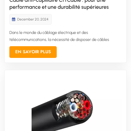
performance et une durabilité supérieures
December 20, 2024
Dans le monde du câblage électrique et des
télécommunications, la nécessité de disposer de câbles
fiables et de haute qualité est primordiale. CITCable Câble
EN SAVOIR PLUS
anti-capillaire Ce câble innovant offre une solution de pointe
à un problème courant dans de nombreux secteurs industriels :
la capillarité. I...