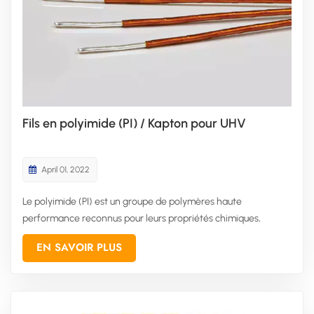
Fils en polyimide (PI) / Kapton pour UHV
April 01, 2022
Le polyimide (PI) est un groupe de polymères haute
performance reconnus pour leurs propriétés chimiques,
thermiques et mécaniques exceptionnelles. Les polyimides
EN SAVOIR PLUS
présentent généralement une excellente stabilité thermique,
aussi bien à haute qu'à basse température. Ils offrent
également une large ré...