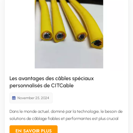
Les avantages des câbles spéciaux
personnalisés de CITCable
November 25, 2024
Dans le monde actuel, dominé par la technologie, le besoin de
solutions de câblage fiables et performantes est plus crucial
que jamais. Que ce soit pour des applications industrielles,
EN SAVOIR PLUS
commerciales ou grand public, l'importance de disposer de