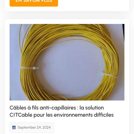
EN SAVOIR PLUS
en plus prisés. CITCable, reconnue pour son engagement
envers la qualité et l'innovation, propose des câbles haute
performa...
Câbles à fils anti-capillaires : la solution
CITCable pour les environnements difficiles
September 24, 2024