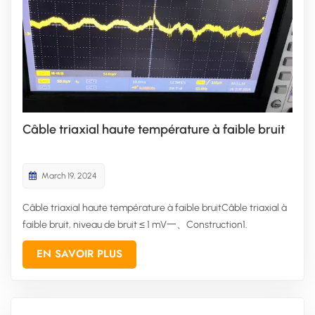
Câble triaxial haute température à faible bruit
March 19, 2024
Câble triaxial haute température à faible bruitCâble triaxial à
faible bruit, niveau de bruit ≤ 1 mV一、Construction1.
Conducteur : Alliage de cuivre argenté 1 × 0,25 mm2. Isolation :
EN SAVOIR PLUS
HFI260/TFE/Autres3. Revêtement : Carbone/Graphite
liquide/PTFE conducteur électrique, etc.4. Écran intérieur :
Tress...