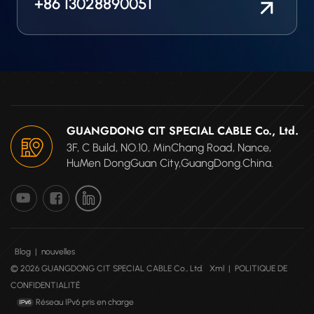
+86 13028890051
GUANGDONG CIT SPECIAL CABLE Co., Ltd.
3F, C Build, NO.10, MinChang Road, Nance,
HuMen DongGuan City,GuangDong.China.
Blog
|
nouvelles
© 2026 GUANGDONG CIT SPECIAL CABLE Co., Ltd.
Xml
|
POLITIQUE DE
CONFIDENTIALITÉ
Réseau IPv6 pris en charge