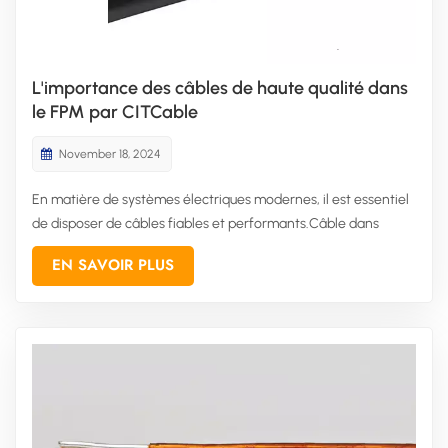
L'importance des câbles de haute qualité dans
le FPM par CITCable
November 18, 2024
En matière de systèmes électriques modernes, il est essentiel
de disposer de câbles fiables et performants.Câble dans
FPMLa vitesse de tirage ou d'installation d'un câble est une
EN SAVOIR PLUS
spécification clé dans l'industrie du câble. Ce paramètre est
essentiel pour garantir des performances optimales et rédui...