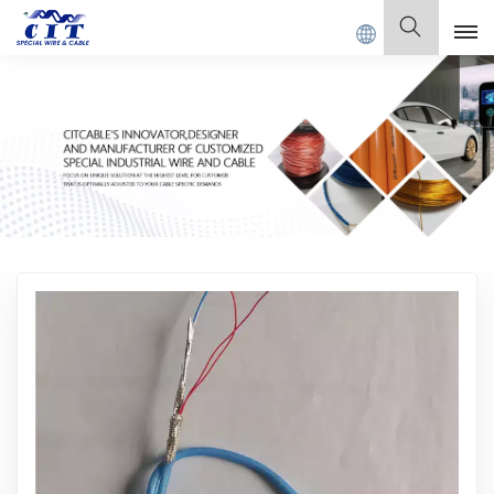
CIAL CABLE Co., Ltd.
Français
English
Français
Deutsch
Italiano
Polski
Español