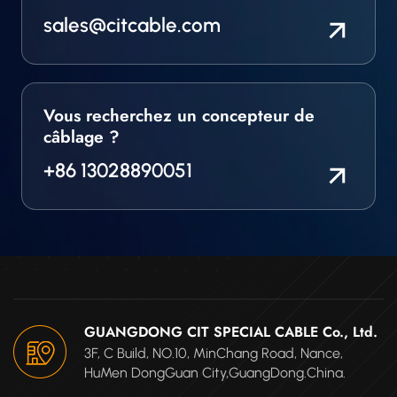
sales@citcable.com
Vous recherchez un concepteur de
câblage ?
+86 13028890051
GUANGDONG CIT SPECIAL CABLE Co., Ltd.
3F, C Build, NO.10, MinChang Road, Nance,
HuMen DongGuan City,GuangDong.China.