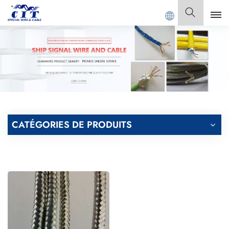
Co., Ltd.
Français
English
Français
Deutsch
CATÉGORIES DE PRODUITS
Italiano
Polski
Español