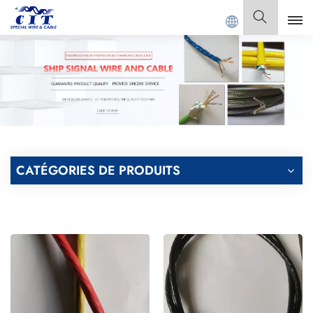
ONG CIT SPECIAL CABLE Co., Ltd.
Français
English
Français
Deutsch
CATÉGORIES DE PRODUITS
Italiano
Polski
Español