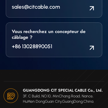
sales@citcable.com
Vous recherchez un concepteur de
câblage ?
+86 13028890051
GUANGDONG CIT SPECIAL CABLE Co., Ltd.
3F, C Build, NO.10, MinChang Road, Nance,
HuMen DongGuan City,GuangDong.China.