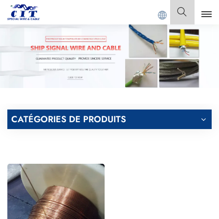
ECIAL CABLE Co., Ltd.
Français
English
Français
Deutsch
CATÉGORIES DE PRODUITS
Italiano
Polski
Español