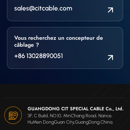
sales@citcable.com
Vous recherchez un concepteur de
câblage ?
+86 13028890051
GUANGDONG CIT SPECIAL CABLE Co., Ltd.
3F, C Build, NO.10, MinChang Road, Nance,
HuMen DongGuan City,GuangDong.China.