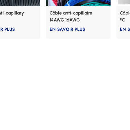
i-capillary
Câble anti-capillaire
Câbl
14AWG 16AWG
°C
R PLUS
EN SAVOIR PLUS
EN 