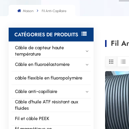
Maison
Fil Anti-Capillaire
CATÉGORIES DE PRODUITS
Fil An
Câble de capteur haute
température
Câble en fluoroélastomère
câble flexible en fluoropolymère
Câble anti-capillaire
Câble d'huile ATF résistant aux
fluides
Fil et câble PEEK
fil magnétique en