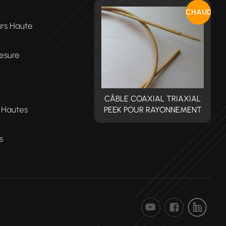
CHAUD
urs Haute
esure
BLE COAXIAL TRIAXIAL
CÂBLE COAXIAL TRIAXIAL
C
t Hautes
EK POUR RAYONNEMENT
PEEK POUR RAYONNEMENT
P
s