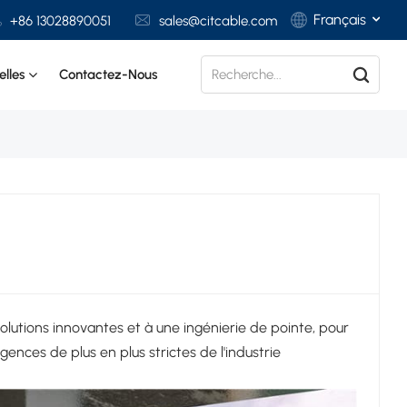
Français
+86 13028890051
sales@citcable.com
lles
Contactez-Nous
English
Français
Deutsch
Italiano
Polski
Español
solutions innovantes et à une ingénierie de pointe, pour
ences de plus en plus strictes de l'industrie