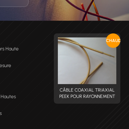
CHAUD
urs Haute
esure
BLE COAXIAL TRIAXIAL
CÂBLE COAXIAL TRIAXIAL
C
t Hautes
EK POUR RAYONNEMENT
PEEK POUR RAYONNEMENT
P
s