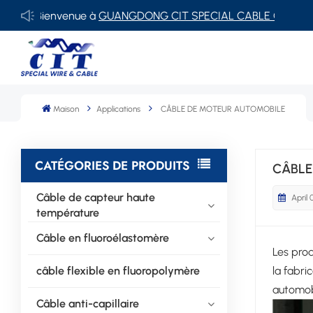
ienvenue à
GUANGDONG CIT SPECIAL CABLE Co., Ltd.
Maison
Applications
CÂBLE DE MOTEUR AUTOMOBILE
CATÉGORIES DE PRODUITS
CÂBLE
Câble de capteur haute
April 
température
Câble en fluoroélastomère
Les prod
câble flexible en fluoropolymère
la fabri
automob
Câble anti-capillaire