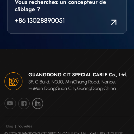
Vous recherchez un concepteur de
câblage ?
+86 13028890051
GUANGDONG CIT SPECIAL CABLE Co., Ltd.
3F, C Build, NO.10, MinChang Road, Nance,
HuMen DongGuan City,GuangDong.China.
Blog
|
nouvelles
© 2026 GUANGDONG CIT SPECIAL CABLE Co., Ltd.
Xml
|
POLITIQUE DE