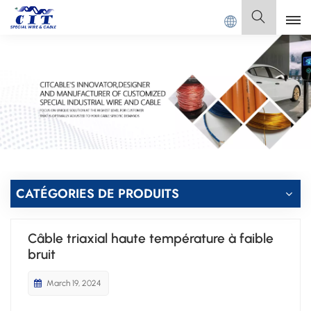
PECIAL CABLE Co., Ltd.
Français
English
Français
Deutsch
Italiano
CATÉGORIES DE PRODUITS
Polski
Câble triaxial haute température à faible
Español
bruit
March 19, 2024