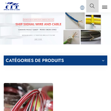
NG CIT SPECIAL CABLE Co., Ltd.
Français
English
Français
Deutsch
CATÉGORIES DE PRODUITS
Italiano
Polski
Español