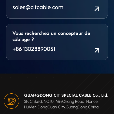
sales@citcable.com
Vous recherchez un concepteur de
câblage ?
+86 13028890051
GUANGDONG CIT SPECIAL CABLE Co., Ltd.
3F, C Build, NO.10, MinChang Road, Nance,
HuMen DongGuan City,GuangDong.China.