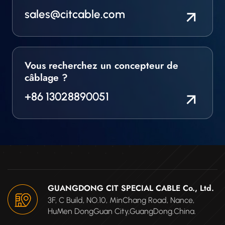
sales@citcable.com
Vous recherchez un concepteur de
câblage ?
+86 13028890051
GUANGDONG CIT SPECIAL CABLE Co., Ltd.
3F, C Build, NO.10, MinChang Road, Nance,
HuMen DongGuan City,GuangDong.China.