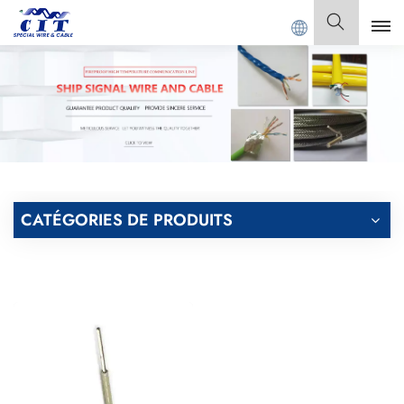
DONG CIT SPECIAL CABLE Co., Ltd.
Français
English
Français
Deutsch
CATÉGORIES DE PRODUITS
Italiano
Polski
Español