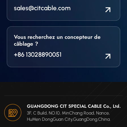
sales@citcable.com
Vous recherchez un concepteur de
câblage ?
+86 13028890051
GUANGDONG CIT SPECIAL CABLE Co., Ltd.
3F, C Build, NO.10, MinChang Road, Nance,
HuMen DongGuan City,GuangDong.China.