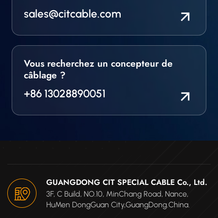
sales@citcable.com
Vous recherchez un concepteur de
câblage ?
+86 13028890051
GUANGDONG CIT SPECIAL CABLE Co., Ltd.
3F, C Build, NO.10, MinChang Road, Nance,
HuMen DongGuan City,GuangDong.China.