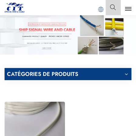
ONG CIT SPECIAL CABLE Co., Ltd.
Français
English
Français
Deutsch
CATÉGORIES DE PRODUITS
Italiano
Polski
Español