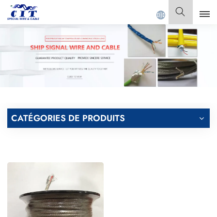
ONG CIT SPECIAL CABLE Co., Ltd.
Français
English
Français
Deutsch
CATÉGORIES DE PRODUITS
Italiano
Polski
Español