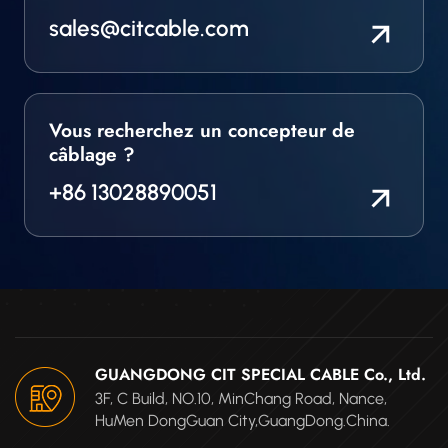
sales@citcable.com
Vous recherchez un concepteur de
câblage ?
+86 13028890051
GUANGDONG CIT SPECIAL CABLE Co., Ltd.
3F, C Build, NO.10, MinChang Road, Nance,
HuMen DongGuan City,GuangDong.China.