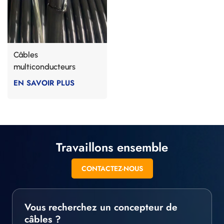
Câbles
multiconducteurs
spéciaux haute
EN SAVOIR PLUS
température
Travaillons ensemble
CONTACTEZ-NOUS
Vous recherchez un concepteur de
câbles ?