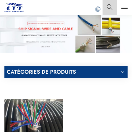
Bienvenue à
GUANGDONG CIT SPECIAL CABLE Co., Ltd.
Français
English
Français
Deutsch
CATÉGORIES DE PRODUITS
Italiano
Polski
Español