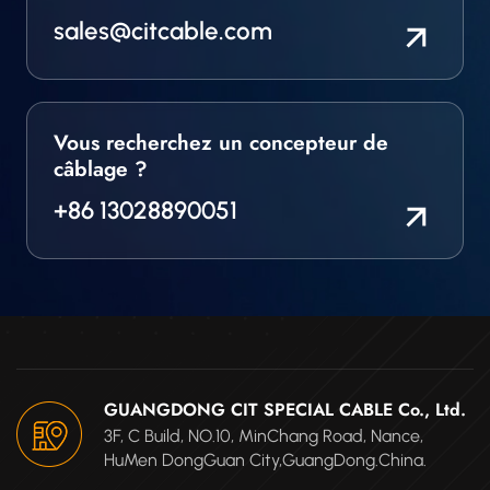
sales@citcable.com
Vous recherchez un concepteur de
câblage ?
+86 13028890051
GUANGDONG CIT SPECIAL CABLE Co., Ltd.
3F, C Build, NO.10, MinChang Road, Nance,
HuMen DongGuan City,GuangDong.China.