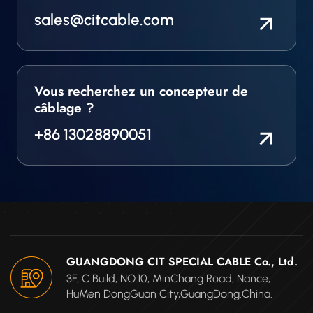
sales@citcable.com
Vous recherchez un concepteur de
câblage ?
+86 13028890051
GUANGDONG CIT SPECIAL CABLE Co., Ltd.
3F, C Build, NO.10, MinChang Road, Nance,
HuMen DongGuan City,GuangDong.China.