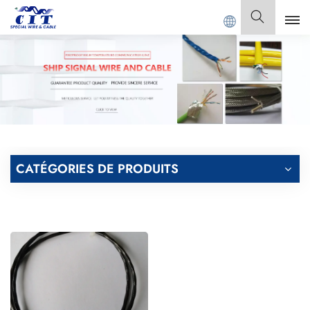
Bienvenue à
GUANGDONG CIT SPECIAL CABLE C
Français
English
Français
Deutsch
CATÉGORIES DE PRODUITS
Italiano
Polski
Español