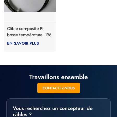
Câble composite PI
basse température -196
degrés
EN SAVOIR PLUS
Travaillons ensemble
CONTACTEZ-NOUS
Vous recherchez un concepteur de
câbles ?