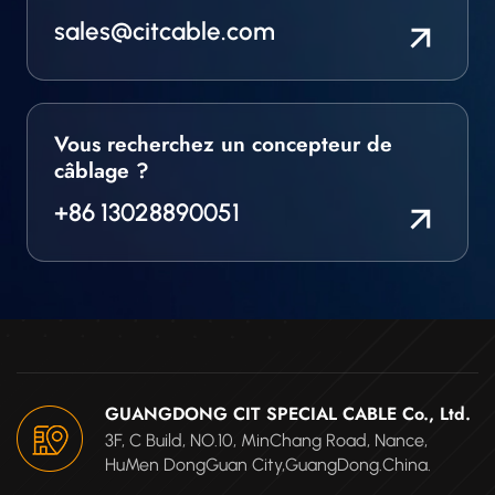
sales@citcable.com
Vous recherchez un concepteur de
câblage ?
+86 13028890051
GUANGDONG CIT SPECIAL CABLE Co., Ltd.
3F, C Build, NO.10, MinChang Road, Nance,
HuMen DongGuan City,GuangDong.China.