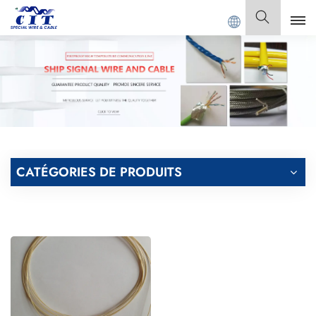
 CIT SPECIAL CABLE Co., Ltd.
Français
English
Français
Deutsch
CATÉGORIES DE PRODUITS
Italiano
Polski
Español