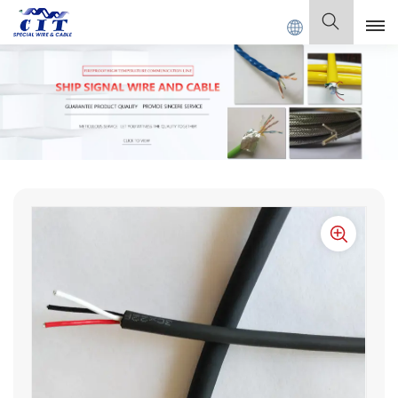
 SPECIAL CABLE Co., Ltd.
Français
English
Français
Deutsch
Italiano
Polski
Español