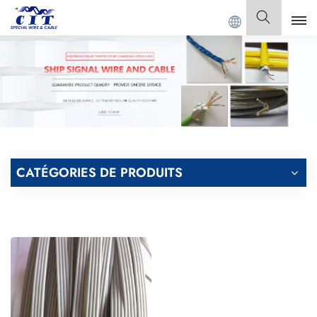
BLE Co., Ltd.
Français
English
Français
Deutsch
CATÉGORIES DE PRODUITS
Italiano
Polski
Español