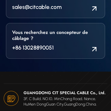
sales@citcable.com
Vous recherchez un concepteur de
câblage ?
+86 13028890051
GUANGDONG CIT SPECIAL CABLE Co., Ltd.
3F, C Build, NO.10, MinChang Road, Nance,
HuMen DongGuan City,GuangDong.China.