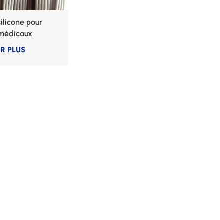
silicone pour
 médicaux
R PLUS