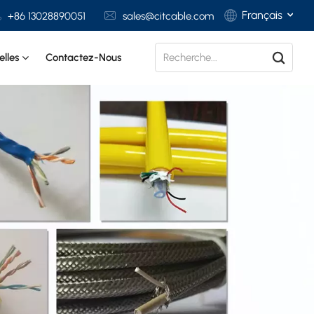
Français
+86 13028890051
sales@citcable.com
lles
Contactez-Nous
English
Français
Deutsch
Italiano
Polski
Español