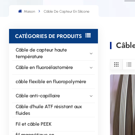
Maison
Câble De Capteur En Silicone
CATÉGORIES DE PRODUITS
Câble
Câble de capteur haute
température
Câble en fluoroélastomère
câble flexible en fluoropolymère
Câble anti-capillaire
Câble d'huile ATF résistant aux
fluides
Fil et câble PEEK
fil magnétique en