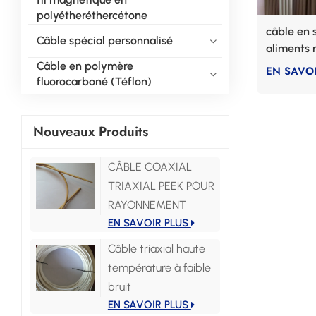
polyétheréthercétone
câble en 
Câble spécial personnalisé
aliments
Câble en polymère
EN SAVOI
fluorocarboné (Téflon)
Nouveaux Produits
CÂBLE COAXIAL
TRIAXIAL PEEK POUR
RAYONNEMENT
EN SAVOIR PLUS
Câble triaxial haute
température à faible
bruit
EN SAVOIR PLUS