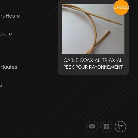
CHAUD
urs Haute
esure
BLE COAXIAL TRIAXIAL
CÂBLE COAXIAL TRIAXIAL
C
t Hautes
EK POUR RAYONNEMENT
PEEK POUR RAYONNEMENT
P
s