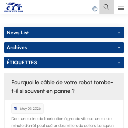
DONG CIT SPECIAL CABLE Co., Ltd.
Français
News List
English
Archives
Français
ÉTIQUETTES
Deutsch
Italiano
Pourquoi le câble de votre robot tombe-
Polski
t-il si souvent en panne ?
Español
May 09, 2026
Dans une usine de fabrication à grande vitesse, une seule
minute d'arrêt peut coûter des milliers de dollars. Lorsqu'un