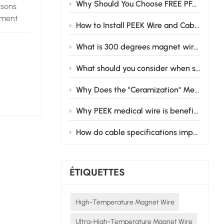
Why Should You Choose FREE PFAS CABLE for Your Business Needs?
isons
rement
How to Install PEEK Wire and Cable Safely in Industrial Settings
ux
à des
What is 300 degrees magnet wire and its main applications
TPI sont
What should you consider when selecting medical wire cable for your medical equipment?
Why Does the "Ceramization" Mechanism of Silicone Rubber Matter for Industrial Safety?
s dans
Why PEEK medical wire is beneficial in medical devices
en
atures.
How do cable specifications impact hybrid electric vehicle performance?
 sein de
s TPI en
de
ÉTIQUETTES
ux
e
haleur et
High-Temperature Magnet Wire
tesse.
Ultra-High-Temperature Magnet Wire