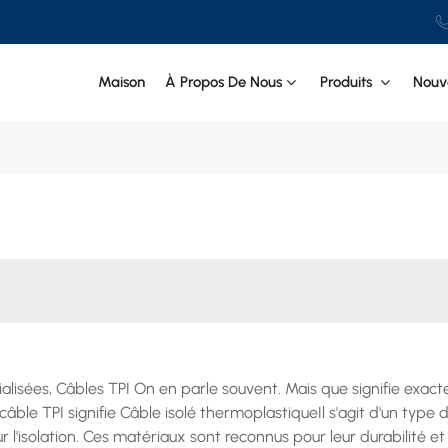
CIAL CABLE Co., Ltd.
Maison
À Propos De Nous
Produits
Nouve
cialisées, Câbles TPI On en parle souvent. Mais que signifie exac
e câble TPI signifie Câble isolé thermoplastiqueIl s'agit d'un type 
l'isolation. Ces matériaux sont reconnus pour leur durabilité et 