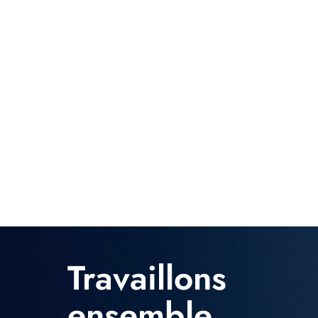
Ces câbles peuvent supporter des conditions difficiles te
chimiques.Choisir des câbles TPI auprès d'une entrepris
fonctionnement, même dans des applications exigeantes
garantir leur conformité aux exigences du secteur.
Travaillons
ensemble