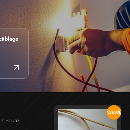
câblage
CHAUD
urs Haute