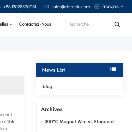
Français
+86 13028890051
sales@citcable.com
lles
Contactez-Nous
English
Français
Deutsch
News List
Italiano
Polski
blog
Español
Archives
tement
de câble
300°C Magnet Wire vs Standard Magnet Wire: Key Differences Explained
leur