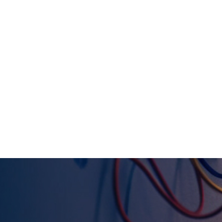
lles que la haute altitude et l'exposition à des produits
e réputée garantit le respect des normes de sécurité et assure 
. Les produits CITCable sont soumis à des tests rigoureux afin