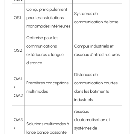
Conçu principalement
Systèmes de
OS1
pour les installations
communication de base
monomodes intérieures
Optimisé pour les
communications
Campus industriels et
OS2
extérieures à longue
réseaux d'infrastructures
distance
Distances de
OM1
Premières conceptions
communication courtes
/
multimodes
dans les bâtiments
OM2
industriels
réseaux
OM3
d'automatisation et
Solutions multimodes à
/
systèmes de
large bande passante