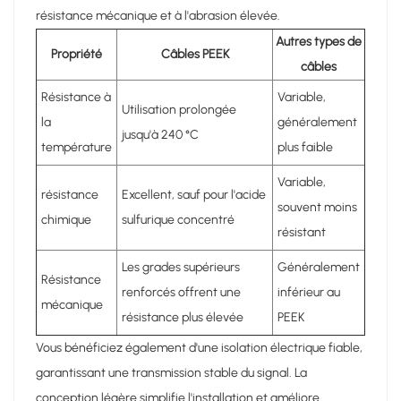
résistance mécanique et à l'abrasion élevée.
Autres types de
Propriété
Câbles PEEK
câbles
Résistance à
Variable,
Utilisation prolongée
la
généralement
jusqu'à 240 °C
température
plus faible
Variable,
résistance
Excellent, sauf pour l'acide
souvent moins
chimique
sulfurique concentré
résistant
Les grades supérieurs
Généralement
Résistance
renforcés offrent une
inférieur au
mécanique
résistance plus élevée
PEEK
Vous bénéficiez également d'une isolation électrique fiable,
garantissant une transmission stable du signal. La
conception légère simplifie l'installation et améliore