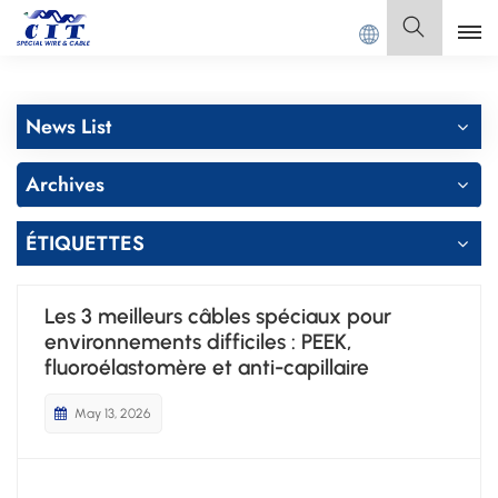
.
Français
News List
English
Archives
Français
ÉTIQUETTES
Deutsch
Italiano
Les 3 meilleurs câbles spéciaux pour
environnements difficiles : PEEK,
Polski
fluoroélastomère et anti-capillaire
Español
May 13, 2026