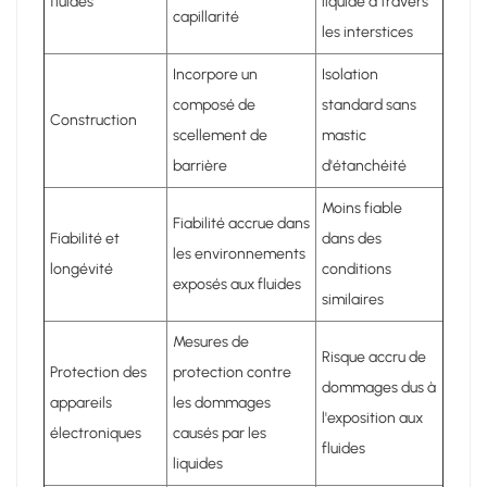
fluides
liquide à travers
capillarité
les interstices
Incorpore un
Isolation
composé de
standard sans
Construction
scellement de
mastic
barrière
d'étanchéité
Moins fiable
Fiabilité accrue dans
Fiabilité et
dans des
les environnements
longévité
conditions
exposés aux fluides
similaires
Mesures de
Risque accru de
Protection des
protection contre
dommages dus à
appareils
les dommages
l'exposition aux
électroniques
causés par les
fluides
liquides