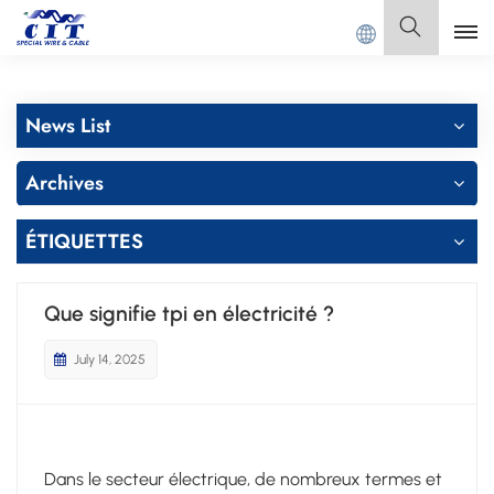
CIT SPECIAL CABLE Co., Ltd.
Français
News List
English
Archives
Français
ÉTIQUETTES
Deutsch
Italiano
Que signifie tpi en électricité ?
Polski
July 14, 2025
Español
Dans le secteur électrique, de nombreux termes et