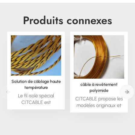
Produits connexes
Solution de câblage haute
câble à revêtement
température
polyimide
personnalisée pour les
Le fil isolé spécial
CITCABLE propose les
défis les plus difficiles
CITCABLE est
modèles originaux et
disponible sur mesure ;
une large gamme de
nous pouvons
nouveaux types de
l'extruder en sections
câbles à revêtement
rondes ou carrées.
polyimide pour une