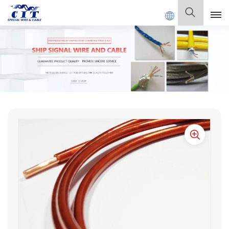
 Co., Ltd.
Français
English
Français
Deutsch
Italiano
Polski
Español