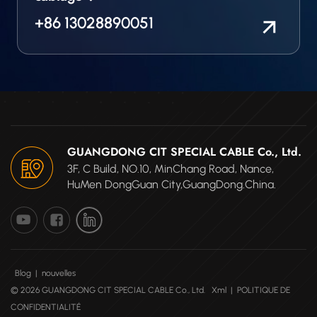
+86 13028890051
GUANGDONG CIT SPECIAL CABLE Co., Ltd.
3F, C Build, NO.10, MinChang Road, Nance,
HuMen DongGuan City,GuangDong.China.
Blog
|
nouvelles
© 2026 GUANGDONG CIT SPECIAL CABLE Co., Ltd.
Xml
|
POLITIQUE DE
CONFIDENTIALITÉ