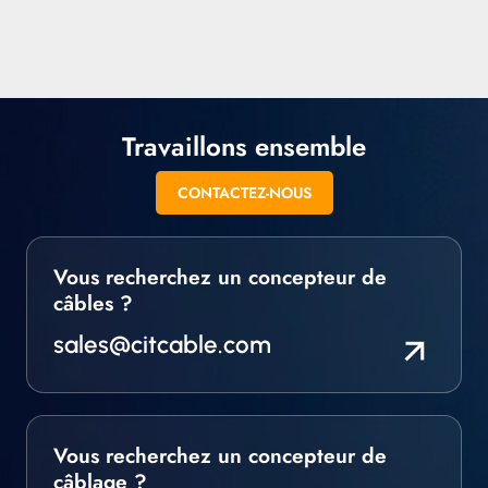
Nous proposons
utilisation dans les
également tous les fils
environnements UHV
isolés spéciaux, en
et de vide poussé.
versions multibrins et
autres.
Travaillons ensemble
CONTACTEZ-NOUS
Vous recherchez un concepteur de
câbles ?
sales@citcable.com
Vous recherchez un concepteur de
câblage ?