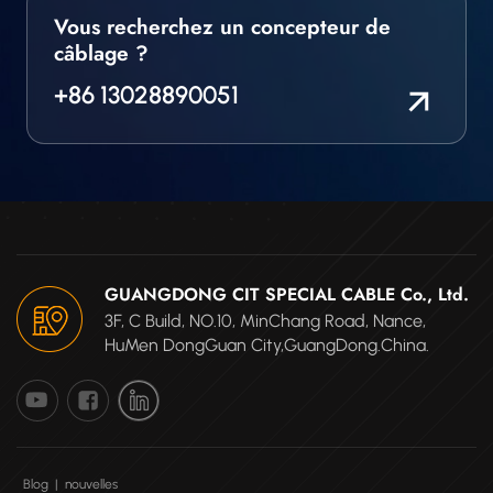
Vous recherchez un concepteur de
câblage ?
+86 13028890051
GUANGDONG CIT SPECIAL CABLE Co., Ltd.
3F, C Build, NO.10, MinChang Road, Nance,
HuMen DongGuan City,GuangDong.China.
Blog
|
nouvelles