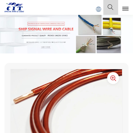
L CABLE Co., Ltd.
Français
English
Français
Deutsch
Italiano
Polski
Español