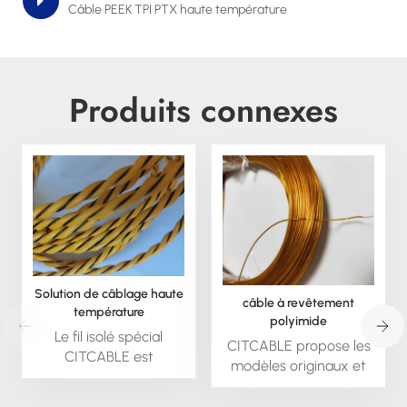
Câble PEEK TPI PTX haute température
Produits connexes
Solution de câblage haute
câble à revêtement
température
polyimide
personnalisée pour les
Le fil isolé spécial
CITCABLE propose les
défis les plus difficiles
CITCABLE est
modèles originaux et
disponible sur mesure ;
une large gamme de
nous pouvons
nouveaux types de