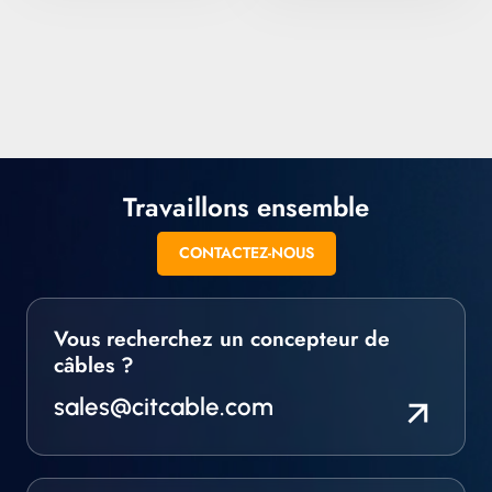
l'extruder en sections
câbles à revêtement
rondes ou carrées.
polyimide pour une
Nous proposons
utilisation dans les
également tous les fils
environnements UHV
isolés spéciaux, en
et de vide poussé.
versions multibrins et
autres.
Travaillons ensemble
CONTACTEZ-NOUS
Vous recherchez un concepteur de
câbles ?
sales@citcable.com